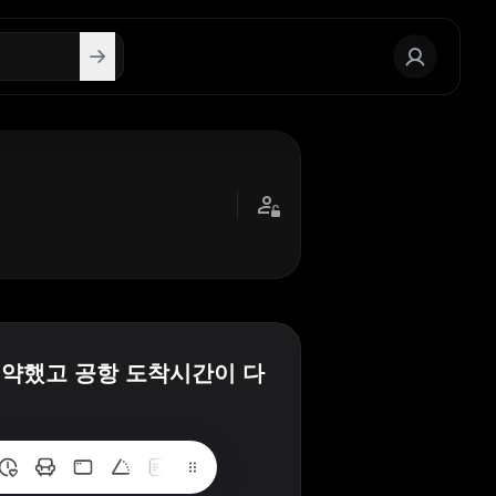
예약했고 공항 도착시간이 다