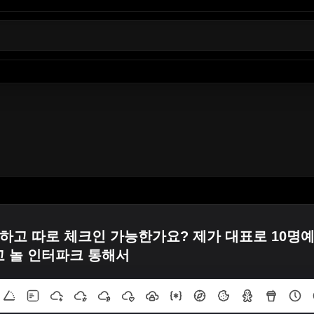
하고 따로 체크인 가능한가요? 제가 대표로 10명
 놀 인터파크 통해서