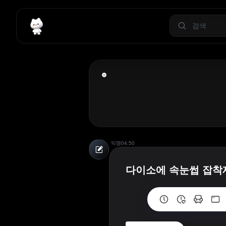
익명
04:50
다이소에 속눈썹 잡착