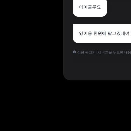
아이글루요
있어용 천원에 팔고있네여
상단 광고의 [X] 버튼을 누르면 내