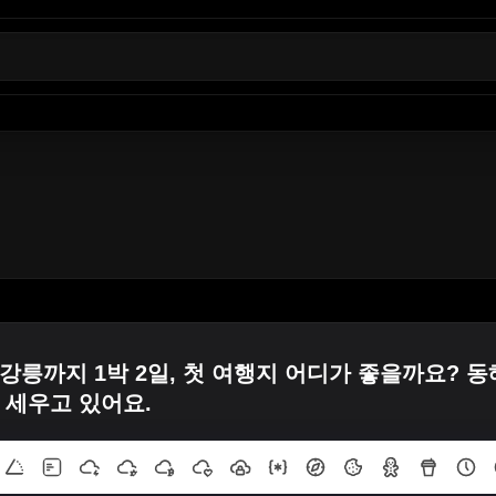
강릉까지 1박 2일, 첫 여행지 어디가 좋을까요? 
 세우고 있어요.