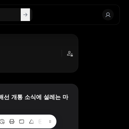
동해선 개통 소식에 설레는 마